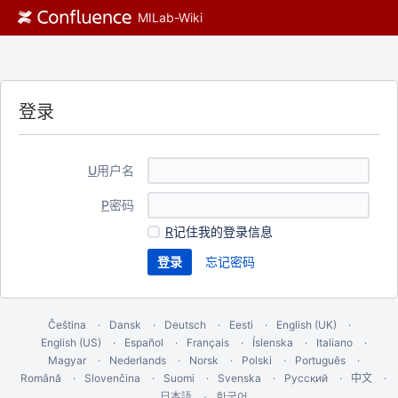
MILab-Wiki
登录
U
用户名
P
密码
R
记住我的登录信息
忘记密码
Čeština
Dansk
Deutsch
Eesti
English (UK)
English (US)
Español
Français
Íslenska
Italiano
Magyar
Nederlands
Norsk
Polski
Português
Română
Slovenčina
Suomi
Svenska
Русский
中文
한국어
日本語